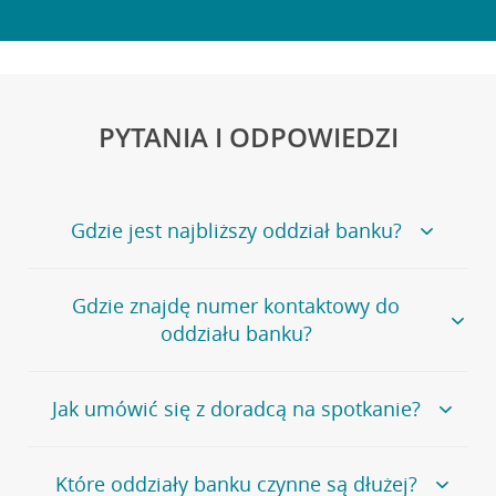
PYTANIA I ODPOWIEDZI
Gdzie jest najbliższy oddział banku?
Jeśli szukasz oddziału naszego banku, zapraszamy na
Gdzie znajdę numer kontaktowy do
stronę
Placówki i bankomaty
, na której znajduje się
oddziału banku?
wygodna wyszukiwarka.
Alternatywnie, możesz skorzystać z pełnej
listy naszych
oddziałów
.
Bank Credit Agricole nie udostępnia ogólnego numeru
Jak umówić się z doradcą na spotkanie?
telefonu do placówki bankowej.
Przejdź do pytania
Polecamy skorzystanie z możliwości wcześniejszego
Jeśli jesteś już
naszym
umówienia się z doradcą w placówce bankowej
.
Które oddziały banku czynne są dłużej?
klientem
możesz
samodzielnie
umówić się na spotkanie z