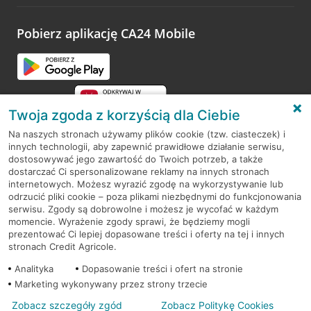
odwiedzoną placówkę i wypełnić formularz w ramach
platformy Profil Firmy w Google. Dziękujemy za wszystkie
opinie.
Pobierz aplikację CA24 Mobile
Przejdź do pytania
Twoja zgoda z korzyścią dla Ciebie
Na naszych stronach używamy plików cookie (tzw. ciasteczek) i
innych technologii, aby zapewnić prawidłowe działanie serwisu,
RODO
dostosowywać jego zawartość do Twoich potrzeb, a także
dostarczać Ci spersonalizowane reklamy na innych stronach
Regulamin serwisu
internetowych. Możesz wyrazić zgodę na wykorzystywanie lub
odrzucić pliki cookie – poza plikami niezbędnymi do funkcjonowania
Mapa serwisu
serwisu. Zgody są dobrowolne i możesz je wycofać w każdym
momencie. Wyrażenie zgody sprawi, że będziemy mogli
Polityka
Cookies
prezentować Ci lepiej dopasowane treści i oferty na tej i innych
stronach Credit Agricole.
Polityka prywatności
Analityka
Dopasowanie treści i ofert na stronie
Marketing wykonywany przez strony trzecie
Zobacz szczegóły zgód
Zobacz Politykę Cookies
© 2026 Credit Agricole Bank Polska S.A. Wszelkie prawa zastrzeżone