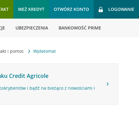
TAKT
WEŹ KREDYT
OTWÓRZ KONTO
LOGOWANIE
JE
UBEZPIECZENIA
BANKOWOŚĆ PRIME
akt i pomoc
Wpłatomat
ku Credit Agricole
bskrybentów i bądź na bieżąco z nowościami i