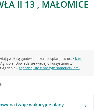
ŁA II 13 , MAŁOMICE
iają wpłatę gotówki na konto, spłatę rat oraz
kart
Agricole. Dowiedz się więcej o korzystaniu z
 Agricole -
zapoznaj się z naszym samouczkiem.
e
owy na twoje wakacyjne plany