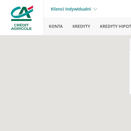
Klienci indywidualni
KONTA
KREDYTY
KREDYTY HIPO