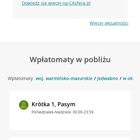
Dowiedz się więcej na CAsfera.pl
Więcej aktualności
Wpłatomaty w pobliżu
Wpłatomaty:
woj. warmińsko-mazurskie
Jedwabno
w okoli
Krótka 1, Pasym
Poniedziałek-Niedziela: 00:00-23:59