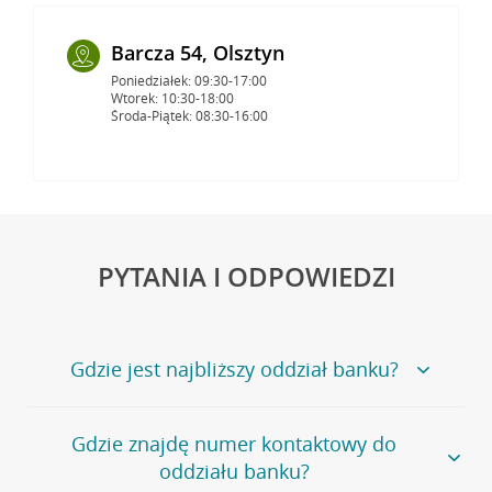
Barcza 54, Olsztyn
Poniedziałek: 09:30-17:00
Wtorek: 10:30-18:00
Środa-Piątek: 08:30-16:00
PYTANIA I ODPOWIEDZI
Gdzie jest najbliższy oddział banku?
Jeśli szukasz oddziału naszego banku, zapraszamy na
Gdzie znajdę numer kontaktowy do
stronę
Placówki i bankomaty
, na której znajduje się
oddziału banku?
wygodna wyszukiwarka.