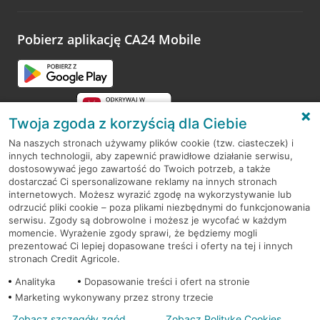
odwiedzoną placówkę i wypełnić formularz w ramach
platformy Profil Firmy w Google. Dziękujemy za wszystkie
opinie.
Pobierz aplikację CA24 Mobile
Przejdź do pytania
Twoja zgoda z korzyścią dla Ciebie
Na naszych stronach używamy plików cookie (tzw. ciasteczek) i
innych technologii, aby zapewnić prawidłowe działanie serwisu,
RODO
dostosowywać jego zawartość do Twoich potrzeb, a także
dostarczać Ci spersonalizowane reklamy na innych stronach
Regulamin serwisu
internetowych. Możesz wyrazić zgodę na wykorzystywanie lub
odrzucić pliki cookie – poza plikami niezbędnymi do funkcjonowania
Mapa serwisu
serwisu. Zgody są dobrowolne i możesz je wycofać w każdym
momencie. Wyrażenie zgody sprawi, że będziemy mogli
Polityka
Cookies
prezentować Ci lepiej dopasowane treści i oferty na tej i innych
stronach Credit Agricole.
Polityka prywatności
Analityka
Dopasowanie treści i ofert na stronie
Marketing wykonywany przez strony trzecie
Zobacz szczegóły zgód
Zobacz Politykę Cookies