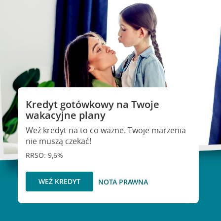
Kredyt gotówkowy na Twoje
wakacyjne plany
Weź kredyt na to co ważne. Twoje marzenia
nie muszą czekać!
RRSO: 9,6%
WEŹ KREDYT
NOTA PRAWNA