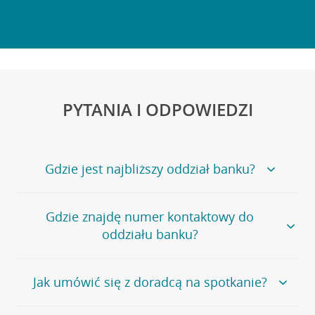
PYTANIA I ODPOWIEDZI
Gdzie jest najbliższy oddział banku?
Jeśli szukasz oddziału naszego banku, zapraszamy na
Gdzie znajdę numer kontaktowy do
stronę
Placówki i bankomaty
, na której znajduje się
oddziału banku?
wygodna wyszukiwarka.
Alternatywnie, możesz skorzystać z pełnej
listy naszych
oddziałów
.
Bank Credit Agricole nie udostępnia ogólnego numeru
Jak umówić się z doradcą na spotkanie?
telefonu do placówki bankowej.
Przejdź do pytania
Polecamy skorzystanie z możliwości wcześniejszego