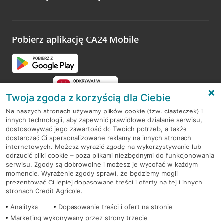
Wystarczy przejść na stronę
Oceń wizytę
, wyszukać
odwiedzoną placówkę i wypełnić formularz w ramach
platformy Profil Firmy w Google. Dziękujemy za wszystkie
opinie.
Pobierz aplikację CA24 Mobile
Przejdź do pytania
Twoja zgoda z korzyścią dla Ciebie
Na naszych stronach używamy plików cookie (tzw. ciasteczek) i
innych technologii, aby zapewnić prawidłowe działanie serwisu,
RODO
dostosowywać jego zawartość do Twoich potrzeb, a także
dostarczać Ci spersonalizowane reklamy na innych stronach
Regulamin serwisu
internetowych. Możesz wyrazić zgodę na wykorzystywanie lub
odrzucić pliki cookie – poza plikami niezbędnymi do funkcjonowania
Mapa serwisu
serwisu. Zgody są dobrowolne i możesz je wycofać w każdym
momencie. Wyrażenie zgody sprawi, że będziemy mogli
Polityka
Cookies
prezentować Ci lepiej dopasowane treści i oferty na tej i innych
stronach Credit Agricole.
Polityka prywatności
Analityka
Dopasowanie treści i ofert na stronie
Marketing wykonywany przez strony trzecie