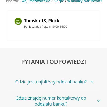
Placówki:
woj. mazowieckie
Sierpc
w okolicy Narutowicza 2
Tumska 18, Płock
Poniedziałek-Piątek: 10:00-16:00
PYTANIA I ODPOWIEDZI
Gdzie jest najbliższy oddział banku?
Jeśli szukasz oddziału naszego banku, zapraszamy na
Gdzie znajdę numer kontaktowy do
stronę
Placówki i bankomaty
, na której znajduje się
oddziału banku?
wygodna wyszukiwarka.