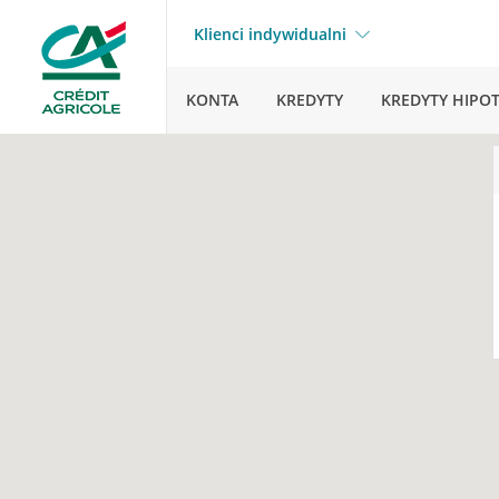
Klienci indywidualni
KONTA
KREDYTY
KREDYTY HIPO