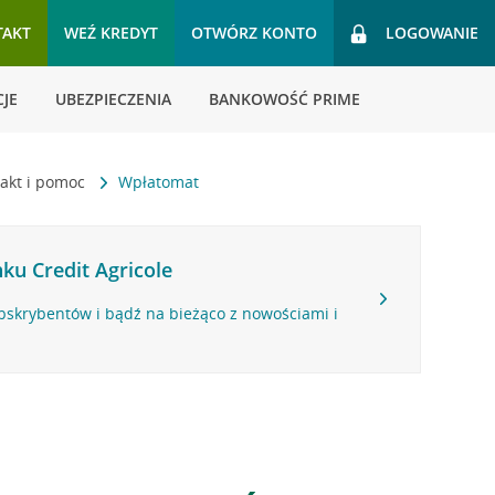
TAKT
WEŹ KREDYT
OTWÓRZ KONTO
LOGOWANIE
JE
UBEZPIECZENIA
BANKOWOŚĆ PRIME
akt i pomoc
Wpłatomat
ku Credit Agricole
bskrybentów i bądź na bieżąco z nowościami i