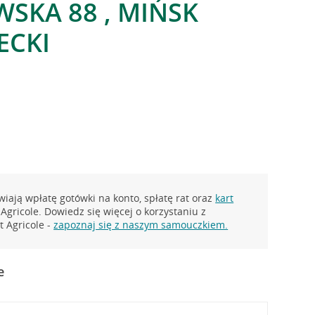
SKA 88 , MIŃSK
ECKI
iają wpłatę gotówki na konto, spłatę rat oraz
kart
Agricole. Dowiedz się więcej o korzystaniu z
 Agricole -
zapoznaj się z naszym samouczkiem.
e