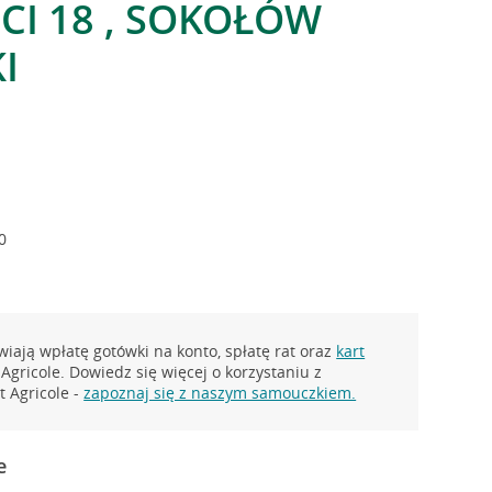
I 18 , SOKOŁÓW
I
0
iają wpłatę gotówki na konto, spłatę rat oraz
kart
Agricole. Dowiedz się więcej o korzystaniu z
 Agricole -
zapoznaj się z naszym samouczkiem.
e