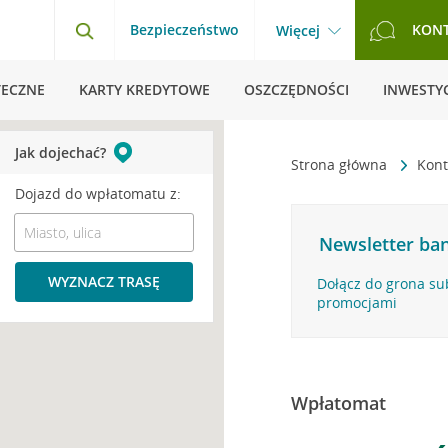
Bezpieczeństwo
KON
Więcej
TECZNE
KARTY KREDYTOWE
OSZCZĘDNOŚCI
INWESTYC
Jak dojechać?
Strona główna
Kont
Dojazd do wpłatomatu z:
Newsletter ban
WYZNACZ TRASĘ
Dołącz do grona su
promocjami
Wpłatomat