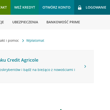
TAKT
WEŹ KREDYT
OTWÓRZ KONTO
LOGOWANIE
JE
UBEZPIECZENIA
BANKOWOŚĆ PRIME
akt i pomoc
Wpłatomat
ku Credit Agricole
bskrybentów i bądź na bieżąco z nowościami i