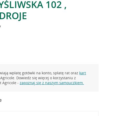
LIWSKA 102 ,
DROJE
w
iają wpłatę gotówki na konto, spłatę rat oraz
kart
Agricole. Dowiedz się więcej o korzystaniu z
 Agricole -
zapoznaj się z naszym samouczkiem.
e