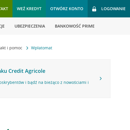
TAKT
WEŹ KREDYT
OTWÓRZ KONTO
LOGOWANIE
JE
UBEZPIECZENIA
BANKOWOŚĆ PRIME
akt i pomoc
Wpłatomat
ku Credit Agricole
bskrybentów i bądź na bieżąco z nowościami i