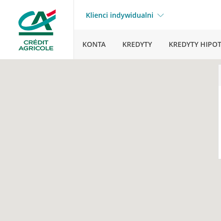
Klienci indywidualni
KONTA
KREDYTY
KREDYTY HIPO