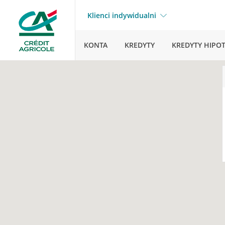
Klienci indywidualni
KONTA
KREDYTY
KREDYTY HIPO