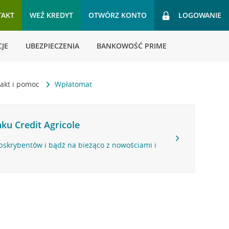
TAKT
WEŹ KREDYT
OTWÓRZ KONTO
LOGOWANIE
JE
UBEZPIECZENIA
BANKOWOŚĆ PRIME
akt i pomoc
Wpłatomat
ku Credit Agricole
bskrybentów i bądź na bieżąco z nowościami i