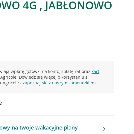
WO 4G , JABŁONOWO
iają wpłatę gotówki na konto, spłatę rat oraz
kart
Agricole. Dowiedz się więcej o korzystaniu z
 Agricole -
zapoznaj się z naszym samouczkiem.
e
owy na twoje wakacyjne plany