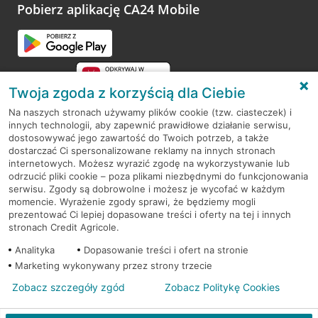
opinie.
Pobierz aplikację CA24 Mobile
Przejdź do pytania
Twoja zgoda z korzyścią dla Ciebie
Na naszych stronach używamy plików cookie (tzw. ciasteczek) i
innych technologii, aby zapewnić prawidłowe działanie serwisu,
RODO
dostosowywać jego zawartość do Twoich potrzeb, a także
dostarczać Ci spersonalizowane reklamy na innych stronach
Regulamin serwisu
internetowych. Możesz wyrazić zgodę na wykorzystywanie lub
odrzucić pliki cookie – poza plikami niezbędnymi do funkcjonowania
Mapa serwisu
serwisu. Zgody są dobrowolne i możesz je wycofać w każdym
momencie. Wyrażenie zgody sprawi, że będziemy mogli
Polityka
Cookies
prezentować Ci lepiej dopasowane treści i oferty na tej i innych
stronach Credit Agricole.
Polityka prywatności
Analityka
Dopasowanie treści i ofert na stronie
Marketing wykonywany przez strony trzecie
Zobacz szczegóły zgód
Zobacz Politykę Cookies
© 2026 Credit Agricole Bank Polska S.A. Wszelkie prawa zastrzeżone