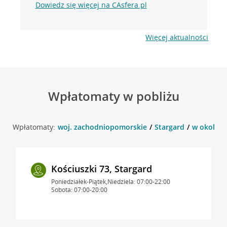
Dowiedz się więcej na CAsfera.pl
Więcej aktualności
Wpłatomaty w pobliżu
Wpłatomaty:
woj. zachodniopomorskie
Stargard
w okolicy 
Kościuszki 73, Stargard
Poniedziałek-Piątek,Niedziela: 07:00-22:00
Sobota: 07:00-20:00