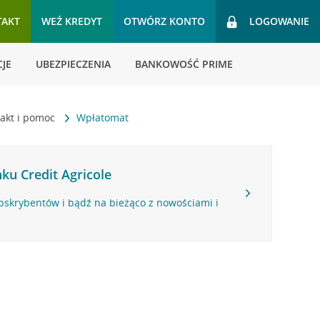
TAKT
WEŹ KREDYT
OTWÓRZ KONTO
LOGOWANIE
JE
UBEZPIECZENIA
BANKOWOŚĆ PRIME
akt i pomoc
Wpłatomat
ku Credit Agricole
bskrybentów i bądź na bieżąco z nowościami i