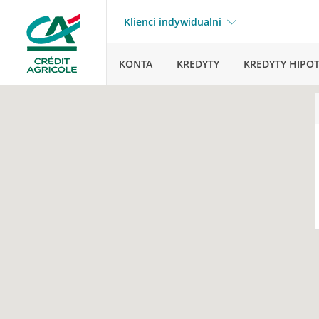
Klienci indywidualni
KONTA
KREDYTY
KREDYTY HIPO