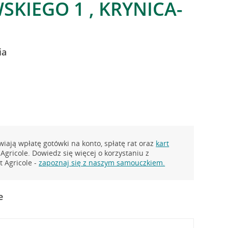
SKIEGO 1 , KRYNICA-
ia
iają wpłatę gotówki na konto, spłatę rat oraz
kart
Agricole. Dowiedz się więcej o korzystaniu z
 Agricole -
zapoznaj się z naszym samouczkiem.
e