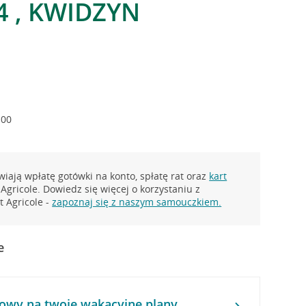
4 , KWIDZYN
:00
iają wpłatę gotówki na konto, spłatę rat oraz
kart
Agricole. Dowiedz się więcej o korzystaniu z
 Agricole -
zapoznaj się z naszym samouczkiem.
e
owy na twoje wakacyjne plany