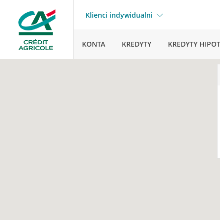
Klienci indywidualni
KONTA
KREDYTY
KREDYTY HIPO