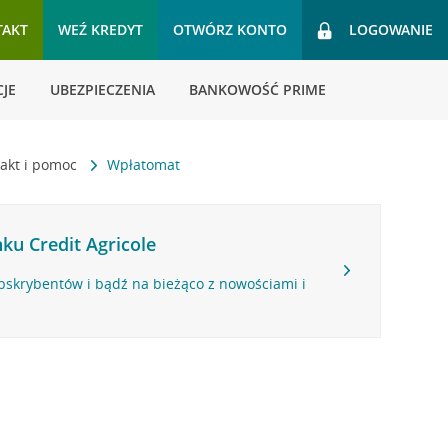
TAKT
WEŹ KREDYT
OTWÓRZ KONTO
LOGOWANIE
JE
UBEZPIECZENIA
BANKOWOŚĆ PRIME
akt i pomoc
Wpłatomat
ku Credit Agricole
bskrybentów i bądź na bieżąco z nowościami i