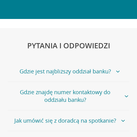
PYTANIA I ODPOWIEDZI
Gdzie jest najbliższy oddział banku?
Jeśli szukasz oddziału naszego banku, zapraszamy na
Gdzie znajdę numer kontaktowy do
stronę
Placówki i bankomaty
, na której znajduje się
oddziału banku?
wygodna wyszukiwarka.
Alternatywnie, możesz skorzystać z pełnej
listy naszych
oddziałów
.
Bank Credit Agricole nie udostępnia ogólnego numeru
Jak umówić się z doradcą na spotkanie?
telefonu do placówki bankowej.
Przejdź do pytania
Polecamy skorzystanie z możliwości wcześniejszego