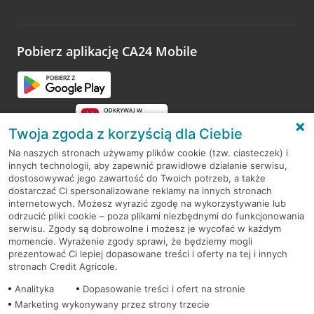
Wystarczy przejść na stronę
Oceń wizytę
, wyszukać
odwiedzoną placówkę i wypełnić formularz w ramach
platformy Profil Firmy w Google. Dziękujemy za wszystkie
opinie.
Pobierz aplikację CA24 Mobile
Przejdź do pytania
Twoja zgoda z korzyścią dla Ciebie
Na naszych stronach używamy plików cookie (tzw. ciasteczek) i
innych technologii, aby zapewnić prawidłowe działanie serwisu,
RODO
dostosowywać jego zawartość do Twoich potrzeb, a także
dostarczać Ci spersonalizowane reklamy na innych stronach
Regulamin serwisu
internetowych. Możesz wyrazić zgodę na wykorzystywanie lub
odrzucić pliki cookie – poza plikami niezbędnymi do funkcjonowania
Mapa serwisu
serwisu. Zgody są dobrowolne i możesz je wycofać w każdym
momencie. Wyrażenie zgody sprawi, że będziemy mogli
Polityka
Cookies
prezentować Ci lepiej dopasowane treści i oferty na tej i innych
stronach Credit Agricole.
Polityka prywatności
Analityka
Dopasowanie treści i ofert na stronie
Marketing wykonywany przez strony trzecie