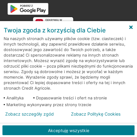
Przejdź do pytania
Twoja zgoda z korzyścią dla Ciebie
Na naszych stronach używamy plików cookie (tzw. ciasteczek) i
innych technologii, aby zapewnić prawidłowe działanie serwisu,
RODO
dostosowywać jego zawartość do Twoich potrzeb, a także
dostarczać Ci spersonalizowane reklamy na innych stronach
Regulamin serwisu
internetowych. Możesz wyrazić zgodę na wykorzystywanie lub
odrzucić pliki cookie – poza plikami niezbędnymi do funkcjonowania
Mapa serwisu
serwisu. Zgody są dobrowolne i możesz je wycofać w każdym
momencie. Wyrażenie zgody sprawi, że będziemy mogli
Polityka
Cookies
prezentować Ci lepiej dopasowane treści i oferty na tej i innych
stronach Credit Agricole.
Polityka prywatności
Analityka
Dopasowanie treści i ofert na stronie
Marketing wykonywany przez strony trzecie
Zobacz szczegóły zgód
Zobacz Politykę Cookies
© 2026 Credit Agricole Bank Polska S.A. Wszelkie prawa zastrzeżone
Akceptuję wszystkie