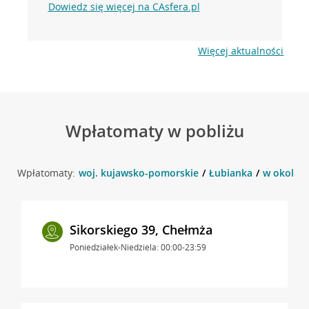
Dowiedz się więcej na CAsfera.pl
Więcej aktualności
Wpłatomaty w pobliżu
Wpłatomaty:
woj. kujawsko-pomorskie
Łubianka
w okolicy
Sikorskiego 39, Chełmża
Poniedziałek-Niedziela: 00:00-23:59