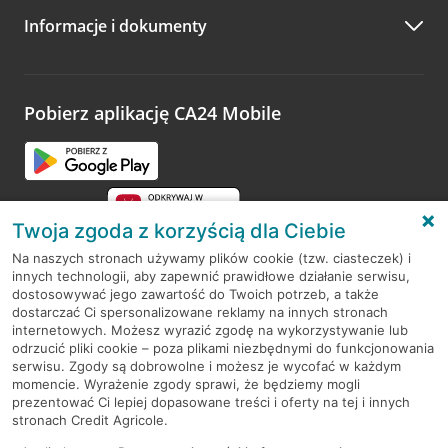
Informacje i dokumenty
Zachęcamy do podzielenia się z nami opinią o wizycie.
Wystarczy przejść na stronę
Oceń wizytę
, wyszukać
odwiedzoną placówkę i wypełnić formularz w ramach
platformy Profil Firmy w Google. Dziękujemy za wszystkie
opinie.
Pobierz aplikację CA24 Mobile
Przejdź do pytania
Twoja zgoda z korzyścią dla Ciebie
Na naszych stronach używamy plików cookie (tzw. ciasteczek) i
innych technologii, aby zapewnić prawidłowe działanie serwisu,
RODO
dostosowywać jego zawartość do Twoich potrzeb, a także
dostarczać Ci spersonalizowane reklamy na innych stronach
Regulamin serwisu
internetowych. Możesz wyrazić zgodę na wykorzystywanie lub
odrzucić pliki cookie – poza plikami niezbędnymi do funkcjonowania
Mapa serwisu
serwisu. Zgody są dobrowolne i możesz je wycofać w każdym
momencie. Wyrażenie zgody sprawi, że będziemy mogli
Polityka
Cookies
prezentować Ci lepiej dopasowane treści i oferty na tej i innych
stronach Credit Agricole.
Polityka prywatności