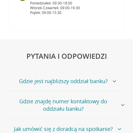
Poniedziałek: 09:30-18:00
Wtorek-Czwartek: 09:00-16:30
Piątek: 09:00-15:30
PYTANIA I ODPOWIEDZI
Gdzie jest najbliższy oddział banku?
Jeśli szukasz oddziału naszego banku, zapraszamy na
Gdzie znajdę numer kontaktowy do
stronę
Placówki i bankomaty
, na której znajduje się
oddziału banku?
wygodna wyszukiwarka.
Alternatywnie, możesz skorzystać z pełnej
listy naszych
oddziałów
.
Bank Credit Agricole nie udostępnia ogólnego numeru
Jak umówić się z doradcą na spotkanie?
telefonu do placówki bankowej.