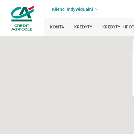
Klienci indywidualni
KONTA
KREDYTY
KREDYTY HIPO