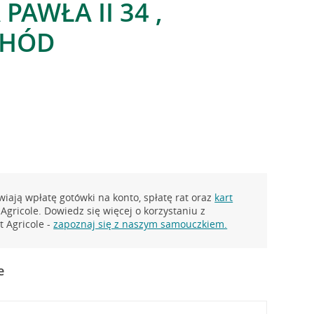
 PAWŁA II 34 ,
CHÓD
iają wpłatę gotówki na konto, spłatę rat oraz
kart
Agricole. Dowiedz się więcej o korzystaniu z
 Agricole -
zapoznaj się z naszym samouczkiem.
e