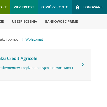
TAKT
WEŹ KREDYT
OTWÓRZ KONTO
LOGOWANIE
JE
UBEZPIECZENIA
BANKOWOŚĆ PRIME
akt i pomoc
Wpłatomat
ku Credit Agricole
bskrybentów i bądź na bieżąco z nowościami i