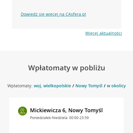
Dowiedz się więcej na CAsfera.pl
Więcej aktualności
Wpłatomaty w pobliżu
Wpłatomaty:
woj. wielkopolskie
Nowy Tomyśl
w okolicy Po
Mickiewicza 6, Nowy Tomyśl
Poniedziałek-Niedziela: 00:00-23:59