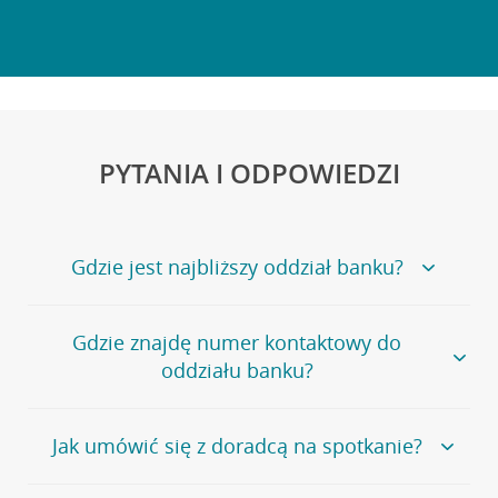
PYTANIA I ODPOWIEDZI
Gdzie jest najbliższy oddział banku?
Jeśli szukasz oddziału naszego banku, zapraszamy na
Gdzie znajdę numer kontaktowy do
stronę
Placówki i bankomaty
, na której znajduje się
oddziału banku?
wygodna wyszukiwarka.
Alternatywnie, możesz skorzystać z pełnej
listy naszych
oddziałów
.
Bank Credit Agricole nie udostępnia ogólnego numeru
Jak umówić się z doradcą na spotkanie?
telefonu do placówki bankowej.
Przejdź do pytania
Polecamy skorzystanie z możliwości wcześniejszego