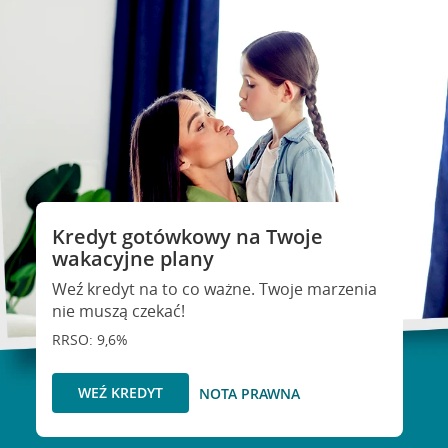
Kredyt gotówkowy na Twoje
wakacyjne plany
Weź kredyt na to co ważne. Twoje marzenia
nie muszą czekać!
RRSO: 9,6%
WEŹ KREDYT
NOTA PRAWNA