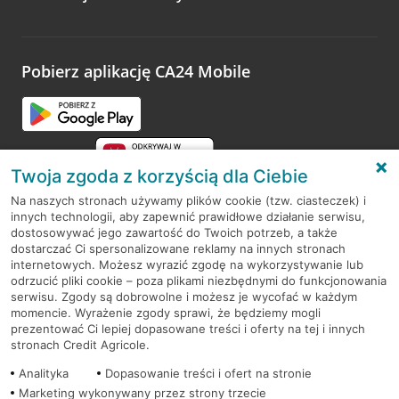
Wystarczy przejść na stronę
Oceń wizytę
, wyszukać
odwiedzoną placówkę i wypełnić formularz w ramach
platformy Profil Firmy w Google. Dziękujemy za wszystkie
opinie.
Pobierz aplikację CA24 Mobile
Przejdź do pytania
Twoja zgoda z korzyścią dla Ciebie
Na naszych stronach używamy plików cookie (tzw. ciasteczek) i
innych technologii, aby zapewnić prawidłowe działanie serwisu,
RODO
dostosowywać jego zawartość do Twoich potrzeb, a także
dostarczać Ci spersonalizowane reklamy na innych stronach
Regulamin serwisu
internetowych. Możesz wyrazić zgodę na wykorzystywanie lub
odrzucić pliki cookie – poza plikami niezbędnymi do funkcjonowania
Mapa serwisu
serwisu. Zgody są dobrowolne i możesz je wycofać w każdym
momencie. Wyrażenie zgody sprawi, że będziemy mogli
Polityka
Cookies
prezentować Ci lepiej dopasowane treści i oferty na tej i innych
stronach Credit Agricole.
Polityka prywatności
Analityka
Dopasowanie treści i ofert na stronie
Marketing wykonywany przez strony trzecie