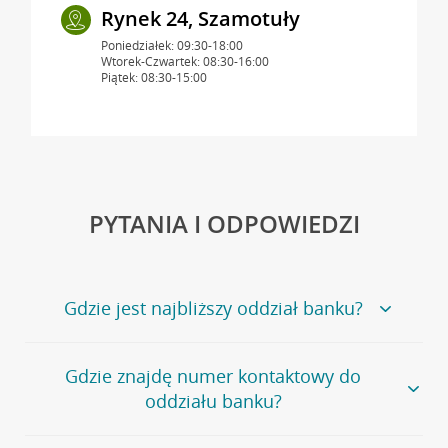
Rynek 24, Szamotuły
Poniedziałek: 09:30-18:00
Wtorek-Czwartek: 08:30-16:00
Piątek: 08:30-15:00
PYTANIA I ODPOWIEDZI
Gdzie jest najbliższy oddział banku?
Jeśli szukasz oddziału naszego banku, zapraszamy na
Gdzie znajdę numer kontaktowy do
stronę
Placówki i bankomaty
, na której znajduje się
oddziału banku?
wygodna wyszukiwarka.
Alternatywnie, możesz skorzystać z pełnej
listy naszych