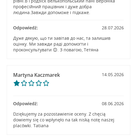
рівні.В Гродзіск Велькопольський пані Вероніка
професійний працівник і дуже добра
людина.Завжди допоможе і підкаже.
Odpowiedź:
28.07.2026
Дуже дякую, що ти завітав до нас, та залишив
оцінку. Ми завжди раді допомогти і
проконсультувати 😊. З повагою, Тетяна
Martyna Kaczmarek
14.05.2026
Odpowiedź:
08.06.2026
Dziękujemy za pozostawienie oceny. Z chęcią
dowiemy się co wpłynęło na tak niską notę naszej
placówki. Tatiana