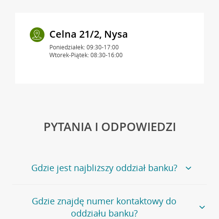
Celna 21/2, Nysa
Poniedziałek: 09:30-17:00
Wtorek-Piątek: 08:30-16:00
PYTANIA I ODPOWIEDZI
Gdzie jest najbliższy oddział banku?
Jeśli szukasz oddziału naszego banku, zapraszamy na
Gdzie znajdę numer kontaktowy do
stronę
Placówki i bankomaty
, na której znajduje się
oddziału banku?
wygodna wyszukiwarka.