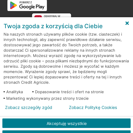
Twoja zgoda z korzyścią dla Ciebie
Na naszych stronach używamy plików cookie (tzw. ciasteczek) i
innych technologii, aby zapewnić prawidłowe działanie serwisu,
RODO
dostosowywać jego zawartość do Twoich potrzeb, a także
dostarczać Ci spersonalizowane reklamy na innych stronach
Regulamin serwisu
internetowych. Możesz wyrazić zgodę na wykorzystywanie lub
odrzucić pliki cookie – poza plikami niezbędnymi do funkcjonowania
Mapa serwisu
serwisu. Zgody są dobrowolne i możesz je wycofać w każdym
momencie. Wyrażenie zgody sprawi, że będziemy mogli
Polityka
Cookies
prezentować Ci lepiej dopasowane treści i oferty na tej i innych
stronach Credit Agricole.
Polityka prywatności
Analityka
Dopasowanie treści i ofert na stronie
Marketing wykonywany przez strony trzecie
Zobacz szczegóły zgód
Zobacz Politykę Cookies
© 2026 Credit Agricole Bank Polska S.A. Wszelkie prawa zastrzeżone
Akceptuję wszystkie