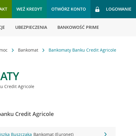
AKT
WEŹ KREDYT
OTWÓRZ KONTO
LOGOWANIE
JE
UBEZPIECZENIA
BANKOWOŚĆ PRIME
omoc
Bankomat
Bankomaty Banku Credit Agricole
ATY
 Credit Agricole
banku Credit Agricole
ciszka Buszczaka
Bankomat (Euronet)