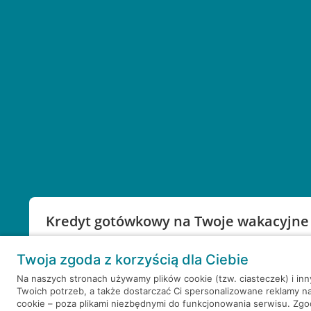
Kredyt gotówkowy na Twoje wakacyjne
Weź kredyt na to co ważne. Twoje marzenia nie mu
Twoja zgoda z korzyścią dla Ciebie
RRSO: 9,6%
Na naszych stronach używamy plików cookie (tzw. ciasteczek) i in
Twoich potrzeb, a także dostarczać Ci spersonalizowane reklamy n
WEŹ KREDYT
NOTA PRAWNA
cookie – poza plikami niezbędnymi do funkcjonowania serwisu. Zg