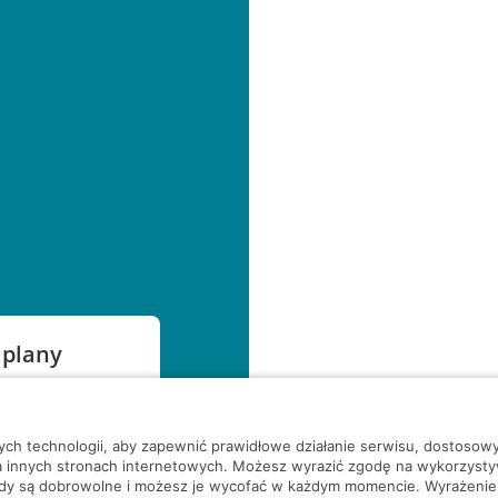
 plany
szą czekać!
nych technologii, aby zapewnić prawidłowe działanie serwisu, dostoso
a innych stronach internetowych. Możesz wyrazić zgodę na wykorzystywa
ody są dobrowolne i możesz je wycofać w każdym momencie. Wyrażenie