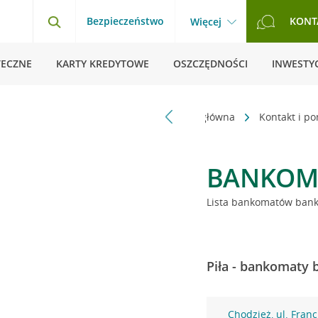
Bezpieczeństwo
KONT
Więcej
TECZNE
KARTY KREDYTOWE
OSZCZĘDNOŚCI
INWESTYC
Strona główna
Kontakt i p
BANKOM
Lista bankomatów banku
Piła - bankomaty 
Chodzież, ul. Fran