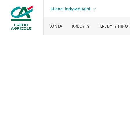
Klienci indywidualni
KONTA
KREDYTY
KREDYTY HIPO