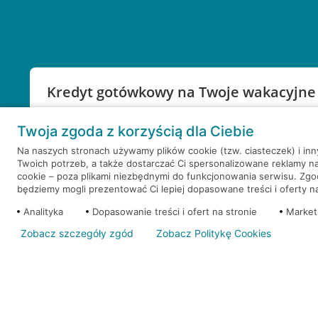
Kredyt gotówkowy na Twoje wakacyjne
Weź kredyt na to co ważne. Twoje marzenia nie mu
Twoja zgoda z korzyścią dla Ciebie
RRSO: 9,6%
Na naszych stronach używamy plików cookie (tzw. ciasteczek) i in
Twoich potrzeb, a także dostarczać Ci spersonalizowane reklamy n
WEŹ KREDYT
NOTA PRAWNA
cookie – poza plikami niezbędnymi do funkcjonowania serwisu. Zg
będziemy mogli prezentować Ci lepiej dopasowane treści i oferty na 
Analityka
Dopasowanie treści i ofert na stronie
Market
Zobacz szczegóły zgód
Zobacz Politykę Cookies