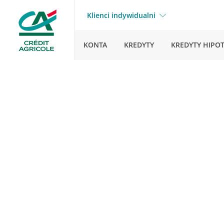
Klienci indywidualni
KONTA
KREDYTY
KREDYTY HIPO