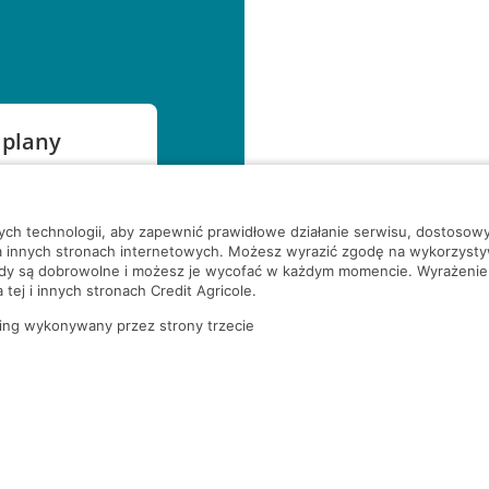
 plany
szą czekać!
nych technologii, aby zapewnić prawidłowe działanie serwisu, dostoso
a innych stronach internetowych. Możesz wyrazić zgodę na wykorzystywa
ody są dobrowolne i możesz je wycofać w każdym momencie. Wyrażenie
tej i innych stronach Credit Agricole.
ing wykonywany przez strony trzecie