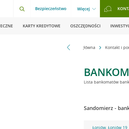
Bezpieczeństwo
KONT
Więcej
TECZNE
KARTY KREDYTOWE
OSZCZĘDNOŚCI
INWESTYC
Strona główna
Kontakt i p
BANKOM
Lista bankomatów banku
Sandomierz - bank
Łoniów, Łoniów 19