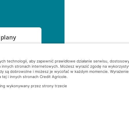
 plany
szą czekać!
nych technologii, aby zapewnić prawidłowe działanie serwisu, dostoso
a innych stronach internetowych. Możesz wyrazić zgodę na wykorzystywa
ody są dobrowolne i możesz je wycofać w każdym momencie. Wyrażenie
tej i innych stronach Credit Agricole.
ing wykonywany przez strony trzecie