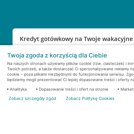
Kredyt gotówkowy na Twoje wakacyjne
Weź kredyt na to co ważne. Twoje marzenia nie mu
Twoja zgoda z korzyścią dla Ciebie
RRSO: 9,6%
Na naszych stronach używamy plików cookie (tzw. ciasteczek) i in
Twoich potrzeb, a także dostarczać Ci spersonalizowane reklamy n
WEŹ KREDYT
NOTA PRAWNA
cookie – poza plikami niezbędnymi do funkcjonowania serwisu. Zg
będziemy mogli prezentować Ci lepiej dopasowane treści i oferty na 
Analityka
Dopasowanie treści i ofert na stronie
Market
Zobacz szczegóły zgód
Zobacz Politykę Cookies