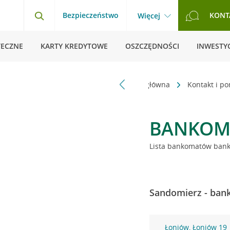
Bezpieczeństwo
KONT
Więcej
TECZNE
KARTY KREDYTOWE
OSZCZĘDNOŚCI
INWESTYC
Strona główna
Kontakt i p
BANKOM
Lista bankomatów banku
Sandomierz - bank
Łoniów, Łoniów 19