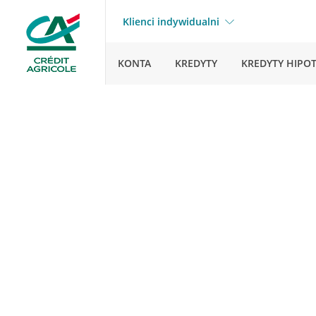
Klienci indywidualni
KONTA
KREDYTY
KREDYTY HIPO