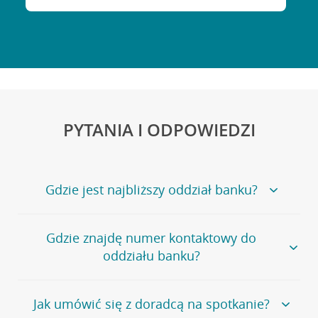
PYTANIA I ODPOWIEDZI
Gdzie jest najbliższy oddział banku?
Jeśli szukasz oddziału naszego banku, zapraszamy na
Gdzie znajdę numer kontaktowy do
stronę
Placówki i bankomaty
, na której znajduje się
oddziału banku?
wygodna wyszukiwarka.
Alternatywnie, możesz skorzystać z pełnej
listy naszych
oddziałów
.
Bank Credit Agricole nie udostępnia ogólnego numeru
Jak umówić się z doradcą na spotkanie?
telefonu do placówki bankowej.