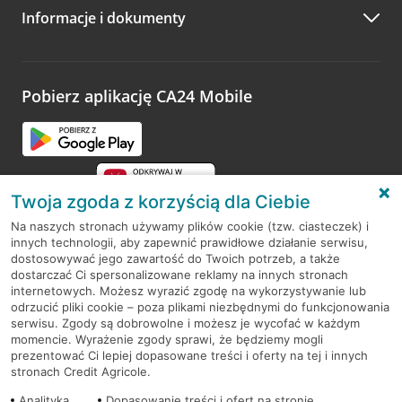
Informacje i dokumenty
Zachęcamy do podzielenia się z nami opinią o wizycie.
Wystarczy przejść na stronę
Oceń wizytę
, wyszukać
odwiedzoną placówkę i wypełnić formularz w ramach
platformy Profil Firmy w Google. Dziękujemy za wszystkie
opinie.
Pobierz aplikację CA24 Mobile
Przejdź do pytania
Twoja zgoda z korzyścią dla Ciebie
Na naszych stronach używamy plików cookie (tzw. ciasteczek) i
innych technologii, aby zapewnić prawidłowe działanie serwisu,
RODO
dostosowywać jego zawartość do Twoich potrzeb, a także
dostarczać Ci spersonalizowane reklamy na innych stronach
Regulamin serwisu
internetowych. Możesz wyrazić zgodę na wykorzystywanie lub
odrzucić pliki cookie – poza plikami niezbędnymi do funkcjonowania
Mapa serwisu
serwisu. Zgody są dobrowolne i możesz je wycofać w każdym
momencie. Wyrażenie zgody sprawi, że będziemy mogli
Polityka
Cookies
prezentować Ci lepiej dopasowane treści i oferty na tej i innych
stronach Credit Agricole.
Polityka prywatności
Analityka
Dopasowanie treści i ofert na stronie