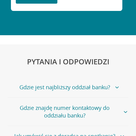
PYTANIA I ODPOWIEDZI
Gdzie jest najbliższy oddział banku?
Jeśli szukasz oddziału naszego banku, zapraszamy na
Gdzie znajdę numer kontaktowy do
stronę
Placówki i bankomaty
, na której znajduje się
oddziału banku?
wygodna wyszukiwarka.
Alternatywnie, możesz skorzystać z pełnej
listy naszych
oddziałów
.
Bank Credit Agricole nie udostępnia ogólnego numeru