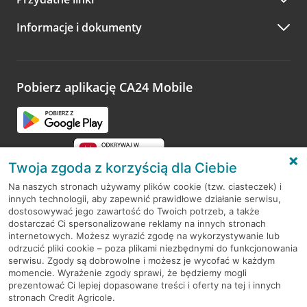
A po wizycie…
Informacje i dokumenty
Zachęcamy do podzielenia się z nami opinią o wizycie.
Wystarczy przejść na stronę
Oceń wizytę
, wyszukać
odwiedzoną placówkę i wypełnić formularz w ramach
platformy Profil Firmy w Google. Dziękujemy za wszystkie
opinie.
Pobierz aplikację CA24 Mobile
Przejdź do pytania
Twoja zgoda z korzyścią dla Ciebie
Na naszych stronach używamy plików cookie (tzw. ciasteczek) i
innych technologii, aby zapewnić prawidłowe działanie serwisu,
RODO
dostosowywać jego zawartość do Twoich potrzeb, a także
dostarczać Ci spersonalizowane reklamy na innych stronach
Regulamin serwisu
internetowych. Możesz wyrazić zgodę na wykorzystywanie lub
odrzucić pliki cookie – poza plikami niezbędnymi do funkcjonowania
Mapa serwisu
serwisu. Zgody są dobrowolne i możesz je wycofać w każdym
momencie. Wyrażenie zgody sprawi, że będziemy mogli
Polityka
Cookies
prezentować Ci lepiej dopasowane treści i oferty na tej i innych
stronach Credit Agricole.