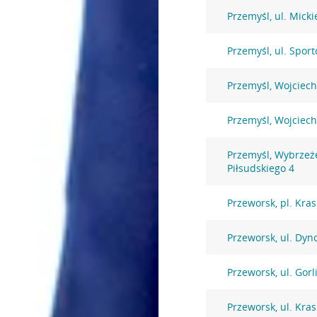
Przemyśl, ul. Micki
Przemyśl, ul. Spor
Przemyśl, Wojciec
Przemyśl, Wojciec
Przemyśl, Wybrzeż
Piłsudskiego 4
Przeworsk, pl. Kras
Przeworsk, ul. Dyn
Przeworsk, ul. Gorl
Przeworsk, ul. Kras