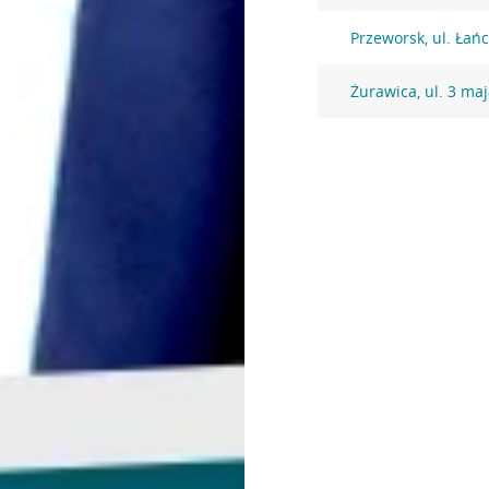
Przeworsk, ul. Łań
Żurawica, ul. 3 maj