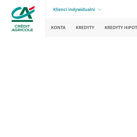
Klienci indywidualni
KONTA
KREDYTY
KREDYTY HIPO