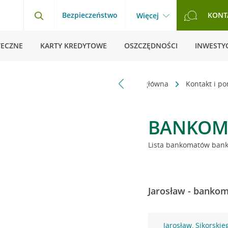
Bezpieczeństwo
KONT
Więcej
TECZNE
KARTY KREDYTOWE
OSZCZĘDNOŚCI
INWESTYC
Strona główna
Kontakt i p
BANKOM
Lista bankomatów banku
Jarosław - bankom
Jarosław, Sikorskie