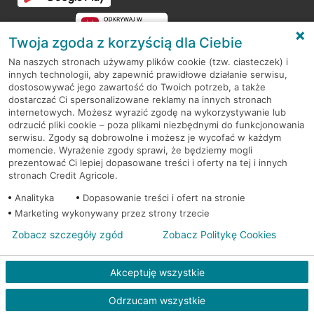
Twoja zgoda z korzyścią dla Ciebie
Na naszych stronach używamy plików cookie (tzw. ciasteczek) i
innych technologii, aby zapewnić prawidłowe działanie serwisu,
RODO
dostosowywać jego zawartość do Twoich potrzeb, a także
dostarczać Ci spersonalizowane reklamy na innych stronach
Regulamin serwisu
internetowych. Możesz wyrazić zgodę na wykorzystywanie lub
odrzucić pliki cookie – poza plikami niezbędnymi do funkcjonowania
Mapa serwisu
serwisu. Zgody są dobrowolne i możesz je wycofać w każdym
momencie. Wyrażenie zgody sprawi, że będziemy mogli
Polityka
Cookies
prezentować Ci lepiej dopasowane treści i oferty na tej i innych
stronach Credit Agricole.
Polityka prywatności
Analityka
Dopasowanie treści i ofert na stronie
Marketing wykonywany przez strony trzecie
Zobacz szczegóły zgód
Zobacz Politykę Cookies
© 2026 Credit Agricole Bank Polska S.A. Wszelkie prawa zastrzeżone
Akceptuję wszystkie
Odrzucam wszystkie