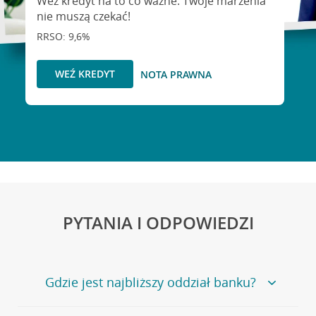
Weź kredyt na to co ważne. Twoje marzenia
nie muszą czekać!
RRSO: 9,6%
WEŹ KREDYT
NOTA PRAWNA
PYTANIA I ODPOWIEDZI
Gdzie jest najbliższy oddział banku?