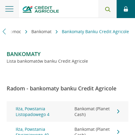
kt i pomoc
Bankomat
Bankomaty Banku Credit Agricole
BANKOMATY
Lista bankomatów banku Credit Agricole
Radom - bankomaty banku Credit Agricole
Iłża, Powstania
Bankomat (Planet
Listopadowego 4
Cash)
Iłża, Powstania
Bankomat (Planet
Styczniowego 40
Cash)