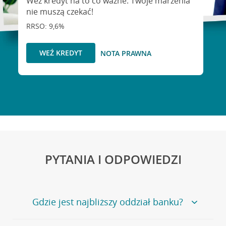
Weź kredyt na to co ważne. Twoje marzenia
nie muszą czekać!
RRSO: 9,6%
WEŹ KREDYT
NOTA PRAWNA
PYTANIA I ODPOWIEDZI
Gdzie jest najbliższy oddział banku?