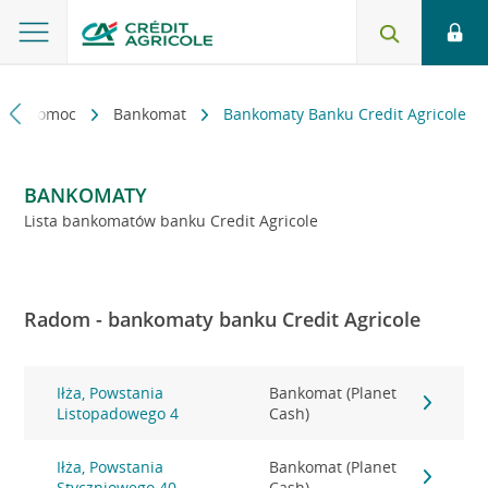
kt i pomoc
Bankomat
Bankomaty Banku Credit Agricole
BANKOMATY
Lista bankomatów banku Credit Agricole
Radom - bankomaty banku Credit Agricole
Iłża, Powstania
Bankomat (Planet
Listopadowego 4
Cash)
Iłża, Powstania
Bankomat (Planet
Styczniowego 40
Cash)