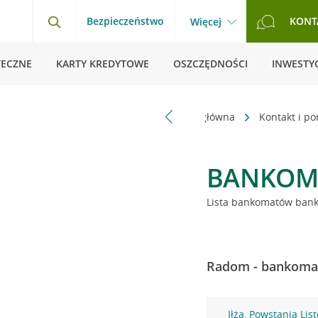
Bezpieczeństwo
KONT
Więcej
TECZNE
KARTY KREDYTOWE
OSZCZĘDNOŚCI
INWESTYC
Strona główna
Kontakt i p
BANKOM
Lista bankomatów banku
Radom - bankomat
Iłża, Powstania Li