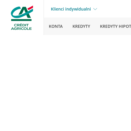
Klienci indywidualni
KONTA
KREDYTY
KREDYTY HIPO