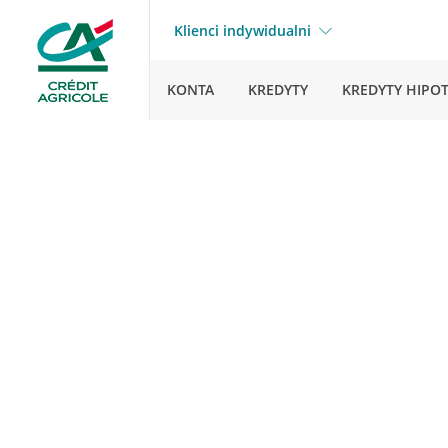
Klienci indywidualni
KONTA
KREDYTY
KREDYTY HIPO