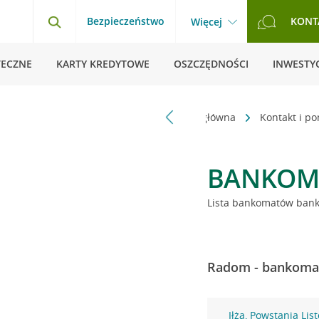
Bezpieczeństwo
KONT
Więcej
TECZNE
KARTY KREDYTOWE
OSZCZĘDNOŚCI
INWESTYC
Strona główna
Kontakt i p
BANKOM
Lista bankomatów banku
Radom - bankomat
Iłża, Powstania Li