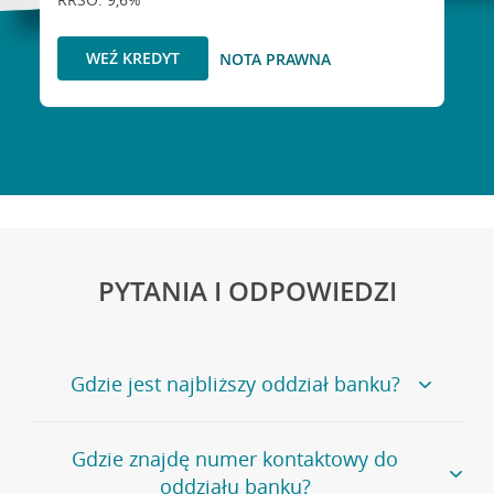
WEŹ KREDYT
NOTA PRAWNA
PYTANIA I ODPOWIEDZI
Gdzie jest najbliższy oddział banku?
Jeśli szukasz oddziału naszego banku, zapraszamy na
Gdzie znajdę numer kontaktowy do
stronę
Placówki i bankomaty
, na której znajduje się
oddziału banku?
wygodna wyszukiwarka.