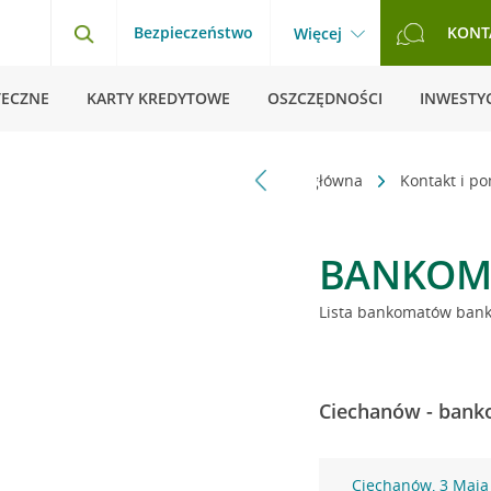
Bezpieczeństwo
KONT
Więcej
TECZNE
KARTY KREDYTOWE
OSZCZĘDNOŚCI
INWESTYC
Strona główna
Kontakt i p
BANKOM
Lista bankomatów banku
Ciechanów - banko
Ciechanów, 3 Maja