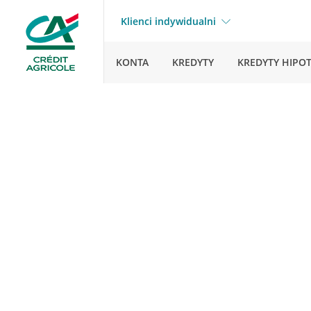
Klienci indywidualni
KONTA
KREDYTY
KREDYTY HIPO