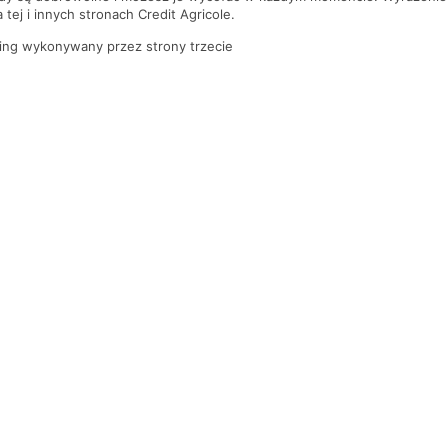
tej i innych stronach Credit Agricole.
ing wykonywany przez strony trzecie
PYTANIA I ODPOWIEDZI
Gdzie jest najbliższy oddział banku?