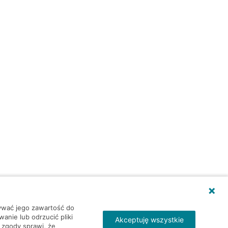
wywać jego zawartość do
nie lub odrzucić pliki
Akceptuję wszystkie
 zgody sprawi, że