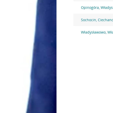
Opinogóra, Włady
Sochocin, Ciechan
Władysławowo, Wł