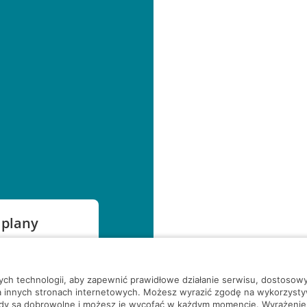
 plany
szą czekać!
nych technologii, aby zapewnić prawidłowe działanie serwisu, dostoso
a innych stronach internetowych. Możesz wyrazić zgodę na wykorzystywa
ody są dobrowolne i możesz je wycofać w każdym momencie. Wyrażenie