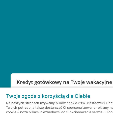
Kredyt gotówkowy na Twoje wakacyjne
Weź kredyt na to co ważne. Twoje marzenia nie mu
Twoja zgoda z korzyścią dla Ciebie
RRSO: 9,6%
Na naszych stronach używamy plików cookie (tzw. ciasteczek) i in
Twoich potrzeb, a także dostarczać Ci spersonalizowane reklamy n
WEŹ KREDYT
NOTA PRAWNA
cookie – poza plikami niezbędnymi do funkcjonowania serwisu. Zg