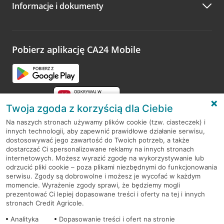
Informacje i dokumenty
Zachęcamy do podzielenia się z nami opinią o wizycie.
Wystarczy przejść na stronę
Oceń wizytę
, wyszukać
odwiedzoną placówkę i wypełnić formularz w ramach
platformy Profil Firmy w Google. Dziękujemy za wszystkie
opinie.
Pobierz aplikację CA24 Mobile
Przejdź do pytania
Twoja zgoda z korzyścią dla Ciebie
Na naszych stronach używamy plików cookie (tzw. ciasteczek) i
innych technologii, aby zapewnić prawidłowe działanie serwisu,
RODO
dostosowywać jego zawartość do Twoich potrzeb, a także
dostarczać Ci spersonalizowane reklamy na innych stronach
Regulamin serwisu
internetowych. Możesz wyrazić zgodę na wykorzystywanie lub
odrzucić pliki cookie – poza plikami niezbędnymi do funkcjonowania
Mapa serwisu
serwisu. Zgody są dobrowolne i możesz je wycofać w każdym
momencie. Wyrażenie zgody sprawi, że będziemy mogli
Polityka
Cookies
prezentować Ci lepiej dopasowane treści i oferty na tej i innych
stronach Credit Agricole.
Polityka prywatności
Analityka
Dopasowanie treści i ofert na stronie