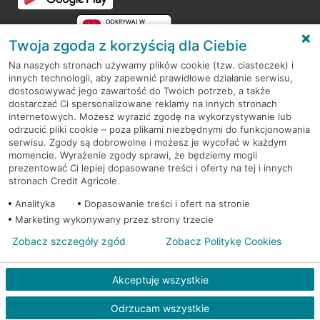
Twoja zgoda z korzyścią dla Ciebie
Na naszych stronach używamy plików cookie (tzw. ciasteczek) i
innych technologii, aby zapewnić prawidłowe działanie serwisu,
RODO
dostosowywać jego zawartość do Twoich potrzeb, a także
dostarczać Ci spersonalizowane reklamy na innych stronach
Regulamin serwisu
internetowych. Możesz wyrazić zgodę na wykorzystywanie lub
odrzucić pliki cookie – poza plikami niezbędnymi do funkcjonowania
Mapa serwisu
serwisu. Zgody są dobrowolne i możesz je wycofać w każdym
momencie. Wyrażenie zgody sprawi, że będziemy mogli
Polityka
Cookies
prezentować Ci lepiej dopasowane treści i oferty na tej i innych
stronach Credit Agricole.
Polityka prywatności
Analityka
Dopasowanie treści i ofert na stronie
Marketing wykonywany przez strony trzecie
Zobacz szczegóły zgód
Zobacz Politykę Cookies
© 2026 Credit Agricole Bank Polska S.A. Wszelkie prawa zastrzeżone
Akceptuję wszystkie
Odrzucam wszystkie