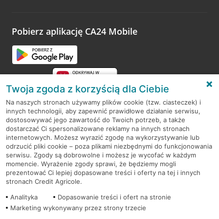
Wystarczy przejść na stronę
Oceń wizytę
, wyszukać
odwiedzoną placówkę i wypełnić formularz w ramach
platformy Profil Firmy w Google. Dziękujemy za wszystkie
opinie.
Pobierz aplikację CA24 Mobile
Przejdź do pytania
Twoja zgoda z korzyścią dla Ciebie
Na naszych stronach używamy plików cookie (tzw. ciasteczek) i
innych technologii, aby zapewnić prawidłowe działanie serwisu,
RODO
dostosowywać jego zawartość do Twoich potrzeb, a także
dostarczać Ci spersonalizowane reklamy na innych stronach
Regulamin serwisu
internetowych. Możesz wyrazić zgodę na wykorzystywanie lub
odrzucić pliki cookie – poza plikami niezbędnymi do funkcjonowania
Mapa serwisu
serwisu. Zgody są dobrowolne i możesz je wycofać w każdym
momencie. Wyrażenie zgody sprawi, że będziemy mogli
Polityka
Cookies
prezentować Ci lepiej dopasowane treści i oferty na tej i innych
stronach Credit Agricole.
Polityka prywatności
Analityka
Dopasowanie treści i ofert na stronie
Marketing wykonywany przez strony trzecie