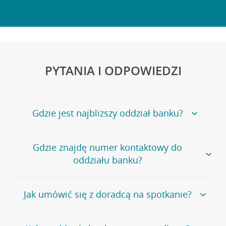
PYTANIA I ODPOWIEDZI
Gdzie jest najbliższy oddział banku?
Jeśli szukasz oddziału naszego banku, zapraszamy na
Gdzie znajdę numer kontaktowy do
stronę
Placówki i bankomaty
, na której znajduje się
oddziału banku?
wygodna wyszukiwarka.
Alternatywnie, możesz skorzystać z pełnej
listy naszych
oddziałów
.
Bank Credit Agricole nie udostępnia ogólnego numeru
Jak umówić się z doradcą na spotkanie?
telefonu do placówki bankowej.
Przejdź do pytania
Polecamy skorzystanie z możliwości wcześniejszego
Jeśli jesteś już
naszym