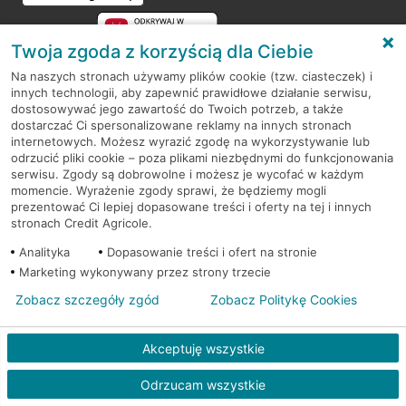
Twoja zgoda z korzyścią dla Ciebie
Na naszych stronach używamy plików cookie (tzw. ciasteczek) i
innych technologii, aby zapewnić prawidłowe działanie serwisu,
RODO
dostosowywać jego zawartość do Twoich potrzeb, a także
dostarczać Ci spersonalizowane reklamy na innych stronach
Regulamin serwisu
internetowych. Możesz wyrazić zgodę na wykorzystywanie lub
odrzucić pliki cookie – poza plikami niezbędnymi do funkcjonowania
Mapa serwisu
serwisu. Zgody są dobrowolne i możesz je wycofać w każdym
momencie. Wyrażenie zgody sprawi, że będziemy mogli
Polityka
Cookies
prezentować Ci lepiej dopasowane treści i oferty na tej i innych
stronach Credit Agricole.
Polityka prywatności
Analityka
Dopasowanie treści i ofert na stronie
Marketing wykonywany przez strony trzecie
Zobacz szczegóły zgód
Zobacz Politykę Cookies
© 2026 Credit Agricole Bank Polska S.A. Wszelkie prawa zastrzeżone
Akceptuję wszystkie
Odrzucam wszystkie