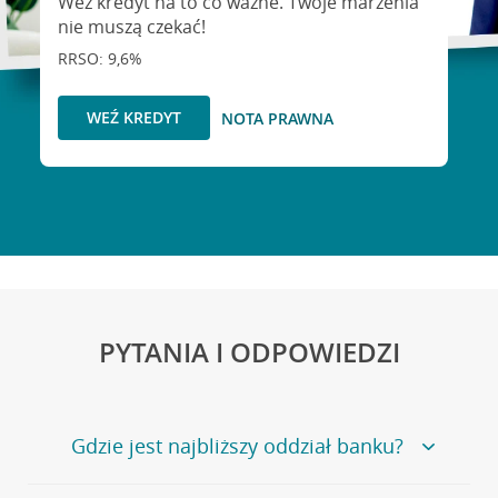
Weź kredyt na to co ważne. Twoje marzenia
nie muszą czekać!
RRSO: 9,6%
WEŹ KREDYT
NOTA PRAWNA
PYTANIA I ODPOWIEDZI
Gdzie jest najbliższy oddział banku?