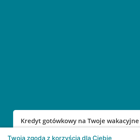
Kredyt gotówkowy na Twoje wakacyjne
Weź kredyt na to co ważne. Twoje marzenia nie mu
Twoja zgoda z korzyścią dla Ciebie
RRSO: 9,6%