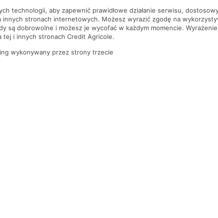
nych technologii, aby zapewnić prawidłowe działanie serwisu, dostoso
a innych stronach internetowych. Możesz wyrazić zgodę na wykorzystywa
ody są dobrowolne i możesz je wycofać w każdym momencie. Wyrażenie
tej i innych stronach Credit Agricole.
ing wykonywany przez strony trzecie
PYTANIA I ODPOWIEDZI