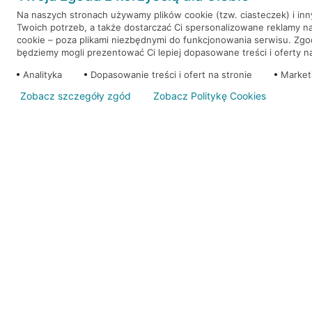
Na naszych stronach używamy plików cookie (tzw. ciasteczek) i in
Twoich potrzeb, a także dostarczać Ci spersonalizowane reklamy n
WEŹ KREDYT
NOTA PRAWNA
cookie – poza plikami niezbędnymi do funkcjonowania serwisu. Zg
będziemy mogli prezentować Ci lepiej dopasowane treści i oferty na 
Analityka
Dopasowanie treści i ofert na stronie
Market
Zobacz szczegóły zgód
Zobacz Politykę Cookies