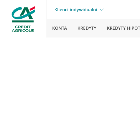
Klienci indywidualni
KONTA
KREDYTY
KREDYTY HIPO