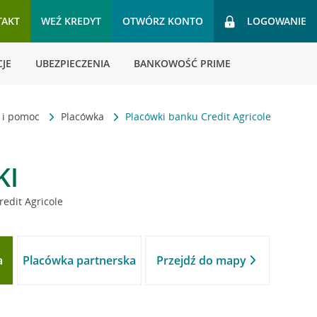
TAKT
WEŹ KREDYT
OTWÓRZ KONTO
LOGOWANIE
JE
UBEZPIECZENIA
BANKOWOŚĆ PRIME
t i pomoc
Placówka
Placówki banku Credit Agricole
KI
redit Agricole
a
Placówka partnerska
Przejdź do mapy