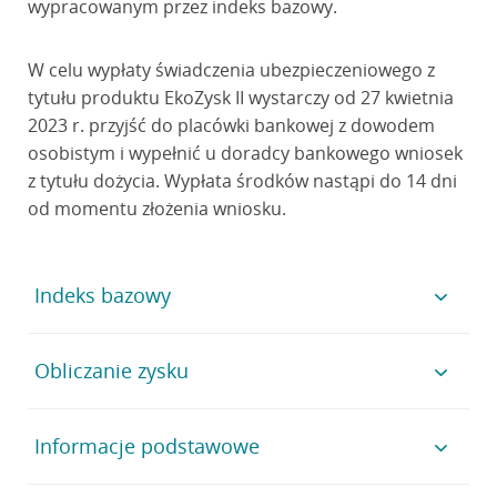
wypracowanym przez indeks bazowy.
W celu wypłaty świadczenia ubezpieczeniowego z
tytułu produktu EkoZysk II wystarczy od 27 kwietnia
2023 r. przyjść do placówki bankowej z dowodem
osobistym i wypełnić u doradcy bankowego wniosek
z tytułu dożycia. Wypłata środków nastąpi do 14 dni
od momentu złożenia wniosku.
Indeks bazowy
Indeks giełdowy MSCI Europe Select Green 50 5%
Obliczanie zysku
Decrement Index (MXEUG50D), od którego notowań
zależy wynik inwestycyjny produktu EkoZysk II,
W celu obliczenia zwrotu na koniec okresu
Informacje podstawowe
reprezentuje europejskie spółki sektora zielonej
ubezpieczenia, w ubezpieczeniu EkoZysk II, co roku
gospodarki o zasięgu ogólnoświatowym, wybrane z
badany jest poziom wzrostu indeksu MSCI Europe