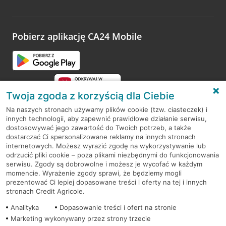
Pobierz aplikację CA24 Mobile
Twoja zgoda z korzyścią dla Ciebie
Na naszych stronach używamy plików cookie (tzw. ciasteczek) i
innych technologii, aby zapewnić prawidłowe działanie serwisu,
RODO
dostosowywać jego zawartość do Twoich potrzeb, a także
dostarczać Ci spersonalizowane reklamy na innych stronach
Regulamin serwisu
internetowych. Możesz wyrazić zgodę na wykorzystywanie lub
odrzucić pliki cookie – poza plikami niezbędnymi do funkcjonowania
Mapa serwisu
serwisu. Zgody są dobrowolne i możesz je wycofać w każdym
momencie. Wyrażenie zgody sprawi, że będziemy mogli
Polityka
Cookies
prezentować Ci lepiej dopasowane treści i oferty na tej i innych
stronach Credit Agricole.
Polityka prywatności
Analityka
Dopasowanie treści i ofert na stronie
Marketing wykonywany przez strony trzecie