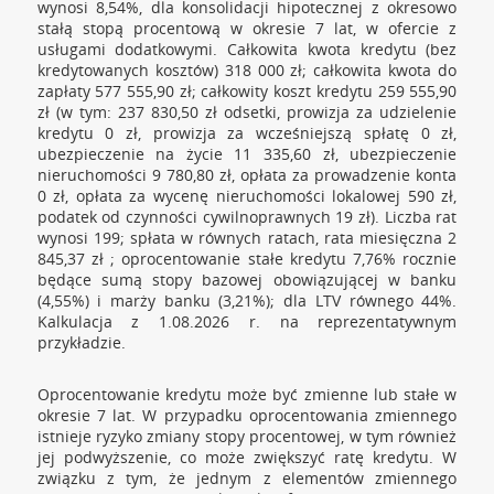
wynosi 8,54%, dla konsolidacji hipotecznej z okresowo
stałą stopą procentową w okresie 7 lat, w ofercie z
usługami dodatkowymi. Całkowita kwota kredytu (bez
kredytowanych kosztów) 318 000 zł; całkowita kwota do
zapłaty 577 555,90 zł; całkowity koszt kredytu 259 555,90
zł (w tym: 237 830,50 zł odsetki, prowizja za udzielenie
kredytu 0 zł, prowizja za wcześniejszą spłatę 0 zł,
ubezpieczenie na życie 11 335,60 zł, ubezpieczenie
nieruchomości 9 780,80 zł, opłata za prowadzenie konta
0 zł, opłata za wycenę nieruchomości lokalowej 590 zł,
podatek od czynności cywilnoprawnych 19 zł). Liczba rat
wynosi 199; spłata w równych ratach, rata miesięczna 2
845,37 zł ; oprocentowanie stałe kredytu 7,76% rocznie
będące sumą stopy bazowej obowiązującej w banku
(4,55%) i marży banku (3,21%); dla LTV równego 44%.
Kalkulacja z 1.08.2026 r. na reprezentatywnym
przykładzie.
Oprocentowanie kredytu może być zmienne lub stałe w
okresie 7 lat. W przypadku oprocentowania zmiennego
istnieje ryzyko zmiany stopy procentowej, w tym również
jej podwyższenie, co może zwiększyć ratę kredytu. W
związku z tym, że jednym z elementów zmiennego