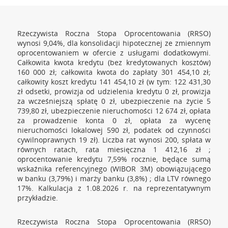
Rzeczywista Roczna Stopa Oprocentowania (RRSO)
wynosi 9,04%, dla konsolidacji hipotecznej ze zmiennym
oprocentowaniem w ofercie z usługami dodatkowymi.
Całkowita kwota kredytu (bez kredytowanych kosztów)
160 000 zł; całkowita kwota do zapłaty 301 454,10 zł;
całkowity koszt kredytu 141 454,10 zł (w tym: 122 431,30
zł odsetki, prowizja od udzielenia kredytu 0 zł, prowizja
za wcześniejszą spłatę 0 zł, ubezpieczenie na życie 5
739,80 zł, ubezpieczenie nieruchomości 12 674 zł, opłata
za prowadzenie konta 0 zł, opłata za wycenę
nieruchomości lokalowej 590 zł, podatek od czynności
cywilnoprawnych 19 zł). Liczba rat wynosi 200, spłata w
równych ratach, rata miesięczna 1 412,16 zł ;
oprocentowanie kredytu 7,59% rocznie, będące sumą
wskaźnika referencyjnego (WIBOR 3M) obowiązującego
w banku (3,79%) i marży banku (3,8%) ; dla LTV równego
17%. Kalkulacja z 1.08.2026 r. na reprezentatywnym
przykładzie.
Rzeczywista Roczna Stopa Oprocentowania (RRSO)