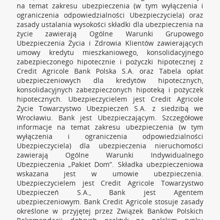
na temat zakresu ubezpieczenia (w tym wyłączenia i
ograniczenia odpowiedzialności Ubezpieczyciela) oraz
zasady ustalania wysokości składki dla ubezpieczenia na
życie zawierają Ogólne Warunki Grupowego
Ubezpieczenia Życia i Zdrowia Klientów zawierających
umowy kredytu mieszkaniowego, konsolidacyjnego
zabezpieczonego hipotecznie i pożyczki hipotecznej z
Credit Agricole Bank Polska S.A. oraz Tabela opłat
ubezpieczeniowych dla kredytów hipotecznych,
konsolidacyjnych zabezpieczonych hipoteką i pożyczek
hipotecznych. Ubezpieczycielem jest Credit Agricole
Życie Towarzystwo Ubezpieczeń S.A. z siedzibą we
Wrocławiu. Bank jest Ubezpieczającym. Szczegółowe
informacje na temat zakresu ubezpieczenia (w tym
wyłączenia i ograniczenia odpowiedzialności
Ubezpieczyciela) dla ubezpieczenia nieruchomości
zawierają Ogólne Warunki Indywidualnego
Ubezpieczenia „Pakiet Dom”. Składka ubezpieczeniowa
wskazana jest w umowie ubezpieczenia.
Ubezpieczycielem jest Credit Agricole Towarzystwo
Ubezpieczeń S.A., Bank jest Agentem
ubezpieczeniowym. Bank Credit Agricole stosuje zasady
określone w przyjętej przez Związek Banków Polskich