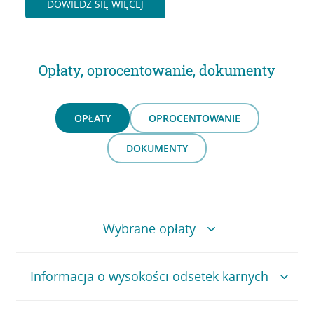
DOWIEDZ SIĘ WIĘCEJ
Opłaty, oprocentowanie, dokumenty
OPŁATY
OPROCENTOWANIE
DOKUMENTY
Wybrane opłaty
Tabela wybranych opłat i prowizji
Informacja o wysokości odsetek karnych
Czynności
Stawki