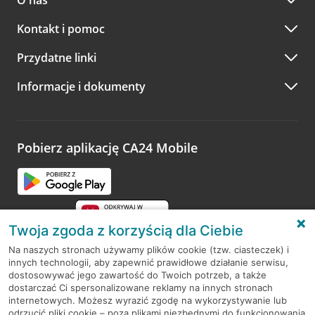
O nas
Kontakt i pomoc
Przydatne linki
Informacje i dokumenty
Pobierz aplikację CA24 Mobile
Twoja zgoda z korzyścią dla Ciebie
Na naszych stronach używamy plików cookie (tzw. ciasteczek) i
innych technologii, aby zapewnić prawidłowe działanie serwisu,
RODO
dostosowywać jego zawartość do Twoich potrzeb, a także
dostarczać Ci spersonalizowane reklamy na innych stronach
Regulamin serwisu
internetowych. Możesz wyrazić zgodę na wykorzystywanie lub
odrzucić pliki cookie – poza plikami niezbędnymi do funkcjonowania