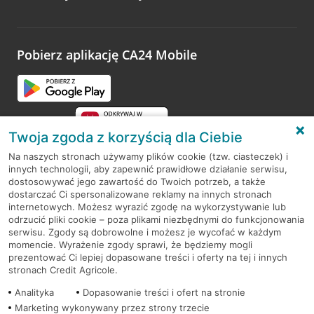
Przydatne linki
Informacje i dokumenty
Pobierz aplikację CA24 Mobile
Twoja zgoda z korzyścią dla Ciebie
Na naszych stronach używamy plików cookie (tzw. ciasteczek) i
innych technologii, aby zapewnić prawidłowe działanie serwisu,
dostosowywać jego zawartość do Twoich potrzeb, a także
dostarczać Ci spersonalizowane reklamy na innych stronach
internetowych. Możesz wyrazić zgodę na wykorzystywanie lub
odrzucić pliki cookie – poza plikami niezbędnymi do funkcjonowania
serwisu. Zgody są dobrowolne i możesz je wycofać w każdym
RODO
momencie. Wyrażenie zgody sprawi, że będziemy mogli
prezentować Ci lepiej dopasowane treści i oferty na tej i innych
Regulamin serwisu
stronach Credit Agricole.
Mapa serwisu
Analityka
Dopasowanie treści i ofert na stronie
Marketing wykonywany przez strony trzecie