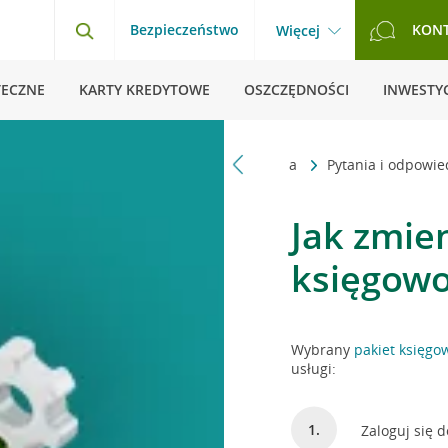
Bezpieczeństwo
KON
Więcej
TECZNE
KARTY KREDYTOWE
OSZCZĘDNOŚCI
INWESTYC
Strona główna
Pytania i odpowie
Jak zmien
księgowo
Wybrany
pakiet księgo
usługi:
Zaloguj się 