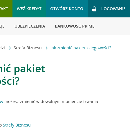
TAKT
WEŹ KREDYT
OTWÓRZ KONTO
LOGOWANIE
JE
UBEZPIECZENIA
BANKOWOŚĆ PRIME
dzi
Strefa Biznesu
Jak zmienić pakiet księgowości?
ić pakiet
ści?
wy
możesz zmienić w dowolnym momencie trwania
do
Strefy Biznesu