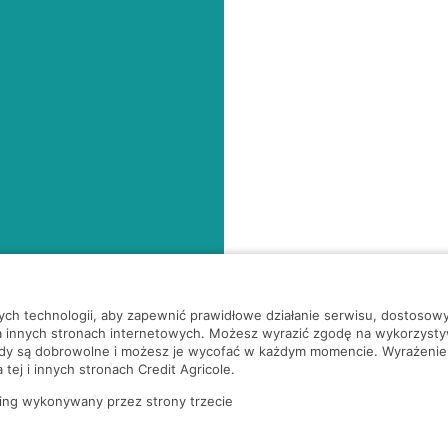
nych technologii, aby zapewnić prawidłowe działanie serwisu, dostoso
a innych stronach internetowych. Możesz wyrazić zgodę na wykorzystywa
ody są dobrowolne i możesz je wycofać w każdym momencie. Wyrażenie
tej i innych stronach Credit Agricole.
ing wykonywany przez strony trzecie