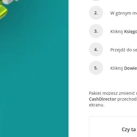
W górnym m
Kliknij
Księg
Przejdź do s
Kliknij
Dowie
Pakiet możesz zmienić 
CashDirector
przechodz
ekranu.
Czy ta