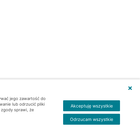
wywać jego zawartość do
nie lub odrzucić pliki
Akceptuję wszystkie
 zgody sprawi, że
Odrzucam wszystkie
Skontakt