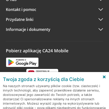
Kontakt i pomoc
Przydatne linki
Informacje i dokumenty
Pobierz aplikację CA24 Mobile
Twoja zgoda z korzyścią dla Ciebie
Na naszych stronach używamy plików cookie (tzw. ciasteczek) i
innych technologii, aby zapewnić prawidłowe działanie serwisu,
RODO
dostosowywać jego zawartość do Twoich potrzeb, a także
dostarczać Ci spersonalizowane reklamy na innych stronach
Regulamin serwisu
internetowych. Możesz wyrazić zgodę na wykorzystywanie lub
odrzucić pliki cookie – poza plikami niezbędnymi do funkcjonowania