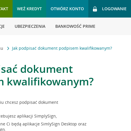
TAKT
WEŹ KREDYT
OTWÓRZ KONTO
LOGOWANIE
JE
UBEZPIECZENIA
BANKOWOŚĆ PRIME
esu
Jak podpisać dokument podpisem kwalifikowanym?
isać dokument
m kwalifikowanym?
niu chcesz podpisać dokument
ebujesz aplikacji SimplySign,
bne Ci będą aplikacje SimlySign Desktop oraz
gn,