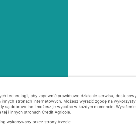
nych technologii, aby zapewnić prawidłowe działanie serwisu, dostoso
a innych stronach internetowych. Możesz wyrazić zgodę na wykorzystywa
ody są dobrowolne i możesz je wycofać w każdym momencie. Wyrażenie
tej i innych stronach Credit Agricole.
ing wykonywany przez strony trzecie