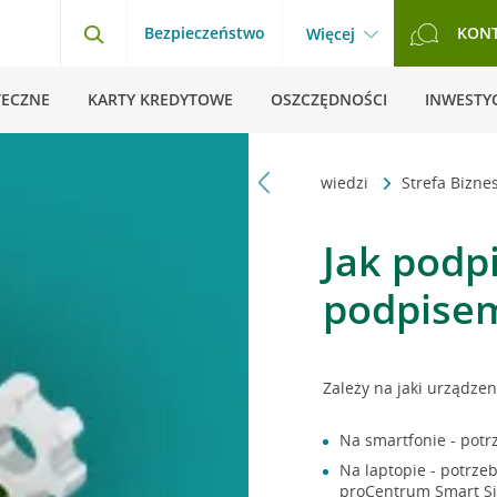
Bezpieczeństwo
KON
Więcej
TECZNE
KARTY KREDYTOWE
OSZCZĘDNOŚCI
INWESTYC
Strona główna
Pytania i odpowiedzi
Strefa Bizn
Jak podp
podpise
Zależy na jaki urządze
Na smartfonie - potrz
Na laptopie - potrze
proCentrum Smart Si