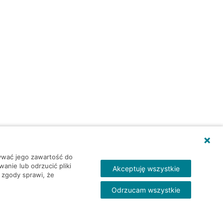
wywać jego zawartość do
nie lub odrzucić pliki
Akceptuję wszystkie
 zgody sprawi, że
Odrzucam wszystkie
Skontakt