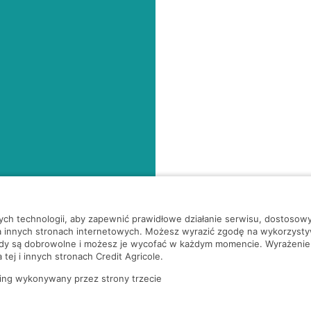
nych technologii, aby zapewnić prawidłowe działanie serwisu, dostoso
a innych stronach internetowych. Możesz wyrazić zgodę na wykorzystywa
ody są dobrowolne i możesz je wycofać w każdym momencie. Wyrażenie
tej i innych stronach Credit Agricole.
ing wykonywany przez strony trzecie