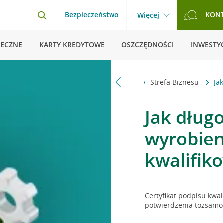
Bezpieczeństwo
KON
Więcej
TECZNE
KARTY KREDYTOWE
OSZCZĘDNOŚCI
INWESTYC
Strona główna
Pytania i odpowiedzi
Strefa Biznesu
Ja
Jak długo
wyrobien
kwalifik
Certyfikat podpisu kw
potwierdzenia tożsamośc