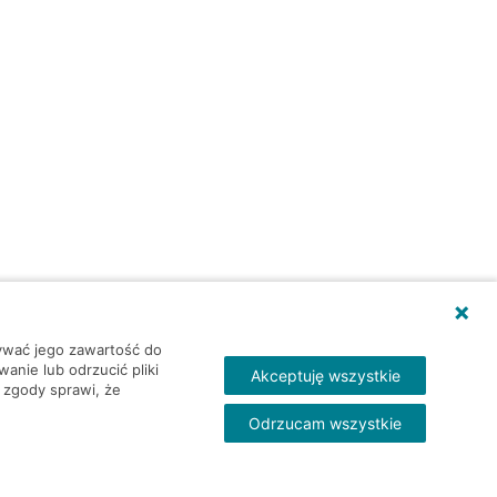
wywać jego zawartość do
nie lub odrzucić pliki
Akceptuję wszystkie
 zgody sprawi, że
Odrzucam wszystkie
Skontakt