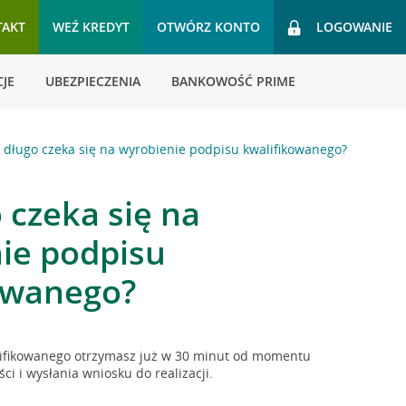
TAKT
WEŹ KREDYT
OTWÓRZ KONTO
LOGOWANIE
JE
UBEZPIECZENIA
BANKOWOŚĆ PRIME
k długo czeka się na wyrobienie podpisu kwalifikowanego?
 czeka się na
ie podpisu
owanego?
alifikowanego otrzymasz już w 30 minut od momentu
i i wysłania wniosku do realizacji.